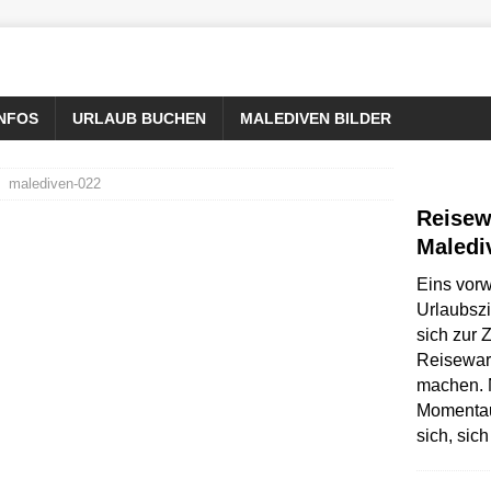
INFOS
URLAUB BUCHEN
MALEDIVEN BILDER
malediven-022
Reisew
Maledi
Eins vorw
Urlaubszi
sich zur Z
Reisewar
machen. N
Momentau
sich, sic