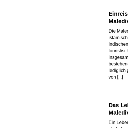
Einrei
Maledi
Die Male
islamische
Indischen
touristis
insgesamt
bestehen
lediglich
von
[...]
Das Le
Maledi
Ein Lebe