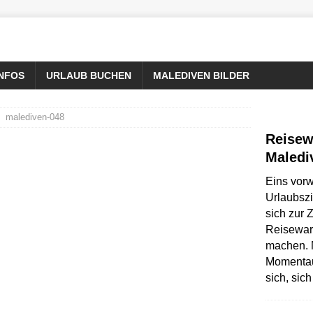
INFOS
URLAUB BUCHEN
MALEDIVEN BILDER
malediven-048
Reisew
Maledi
Eins vorw
Urlaubszi
sich zur Z
Reisewar
machen. N
Momentau
sich, sic