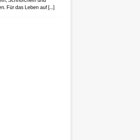
ln, Schnorcheln und
en. Für das Leben auf
[...]