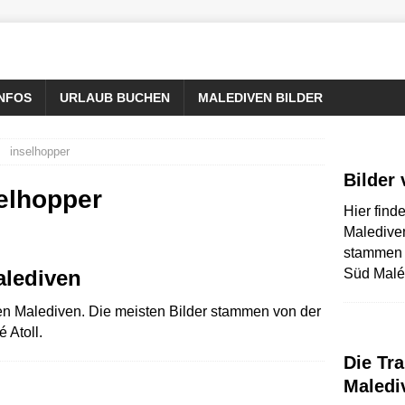
INFOS
URLAUB BUCHEN
MALEDIVEN BILDER
inselhopper
Bilder
elhopper
Hier find
Malediven
stammen 
alediven
Süd Malé 
den Malediven. Die meisten Bilder stammen von der
 Atoll.
Die Tr
Maledi