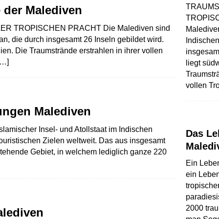
TRAUMS
 der Malediven
TROPIS
R TROPISCHEN PRACHT Die Malediven sind
Malediven
n, die durch insgesamt 26 Inseln gebildet wird.
Indischen
dien. Die Traumstrände erstrahlen in ihrer vollen
insgesamt
[…]
liegt süd
Traumsträ
vollen Tr
ungen Malediven
lamischer Insel- und Atollstaat im Indischen
Das Le
ouristischen Zielen weltweit. Das aus insgesamt
Maledi
stehende Gebiet, in welchem lediglich ganze 220
Ein Lebe
ein Leben
tropische
paradiesi
2000 trau
alediven